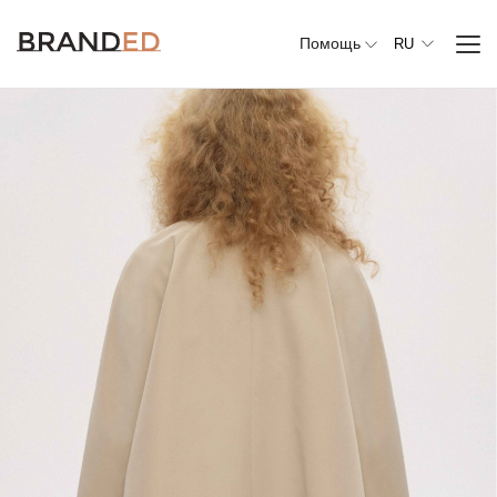
Помощь
RU
Вся
одежда
Верхняя
одежда
Джемперы,
свитеры и
кардиганы
Комплекты и
повседневные
костюмы