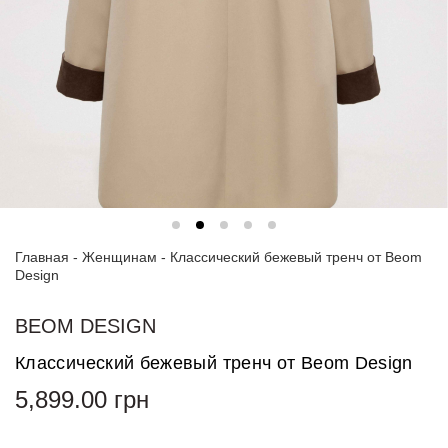
Спортивные
костюмы
Худи и
свитшоты
Блузки
и
рубашки
Платья
Главная
-
Женщинам
-
Классический бежевый тренч от Beom
Пиджаки
Design
и
костюмы
BEOM DESIGN
Футболки
Классический бежевый тренч от Beom Design
и поло
5,899.00
грн
Джинсы
и
брюки