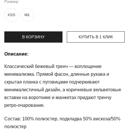
Размер
Топы
XS/S
M/L
и
боди
Нижнее
В КОРЗИНУ
КУПИТЬ В 1 КЛИК
белье
Женские
Описание:
сумочки
Классический бежевый тренч — воплощение
Туники и
комбинезоны
минимализма. Прямой фасон, длинные рукава и
скрытая планка с пуговицами подчеркивают
Шорты
минималистичный дизайн, а коричневые вельветовые
вставки на воротнике и манжетах придают тренчу
Юбки
ретро-очарование.
Пижамы
Состав: 100% полиэстер, подкладка 50% вискоза/50%
полиэстер