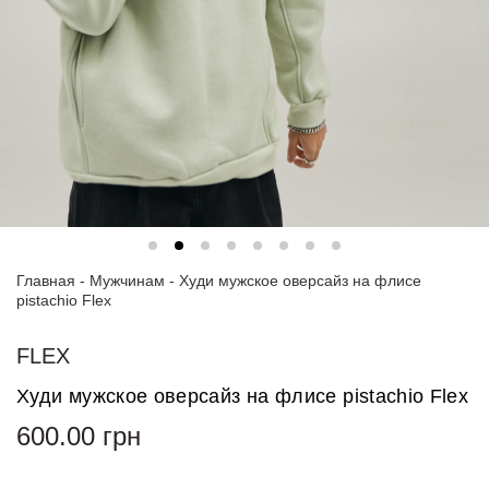
Спортивные
костюмы
Худи и
свитшоты
Блузки
и
рубашки
Платья
Главная
-
Мужчинам
-
Худи мужское оверсайз на флисе
Пиджаки
pistachio Flex
и
костюмы
FLEX
Футболки
Худи мужское оверсайз на флисе pistachio Flex
и поло
600.00
грн
Джинсы
и
брюки