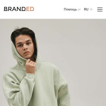
Помощь
RU
Вся
одежда
Верхняя
одежда
Джемперы,
свитеры и
кардиганы
Комплекты и
повседневные
костюмы