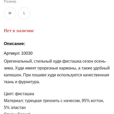
Размер
Топы
M
L
и
боди
Нижнее
Нет в наличии
белье
Описание:
Женские
сумочки
Артикул:
10030
Туники и
Оригинальный, стильный худи фисташка сезон осень-
комбинезоны
зима. Худи имеет прорезные карманы, а также удобный
капюшон. При пошиве худи используется качественная
Шорты
ткань и фурнитура.
Юбки
Цвет:
фисташка
Пижамы
Материал:
турецкая трехнить с начесом, 95% коттон,
5% эластан