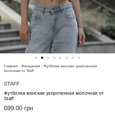
Спортивные
костюмы
Худи и
свитшоты
Блузки
и
рубашки
Платья
Главная
-
Женщинам
-
Футболка женская укороченная
Пиджаки
молочная от Staff
и
костюмы
STAFF
Футболки
Футболка женская укороченная молочная от
и поло
Staff
Джинсы
699.00
грн
и
брюки