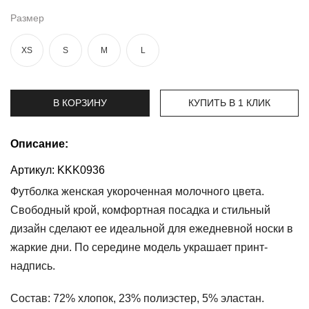
Размер
Топы
и
боди
XS
S
M
L
Нижнее
белье
В КОРЗИНУ
КУПИТЬ В 1 КЛИК
Женские
сумочки
Описание:
Туники и
Артикул:
KKK0936
комбинезоны
Футболка женская укороченная молочного цвета.
Шорты
Свободный крой, комфортная посадка и стильный
дизайн сделают ее идеальной для ежедневной носки в
Юбки
жаркие дни. По середине модель украшает принт-
надпись.
Пижамы
Состав:
72% хлопок, 23% полиэстер, 5% эластан.