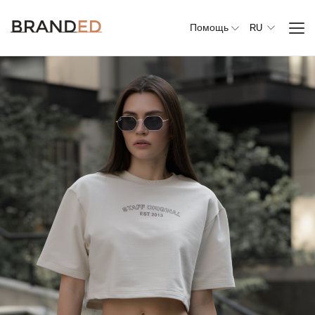
Помощь
RU
Вся
одежда
Верхняя
одежда
Джемперы,
свитеры и
кардиганы
Комплекты и
повседневные
костюмы