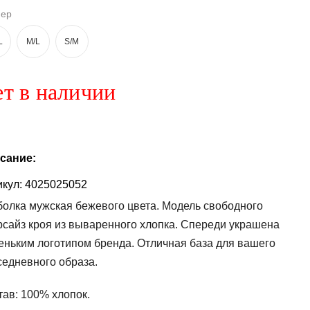
мер
L
M/L
S/M
т в наличии
сание:
кул:
4025025052
болка мужская бежевого цвета. Модель свободного
рсайз кроя из вываренного хлопка. Спереди украшена
еньким логотипом бренда. Отличная база для вашего
седневного образа.
тав:
100% хлопок.