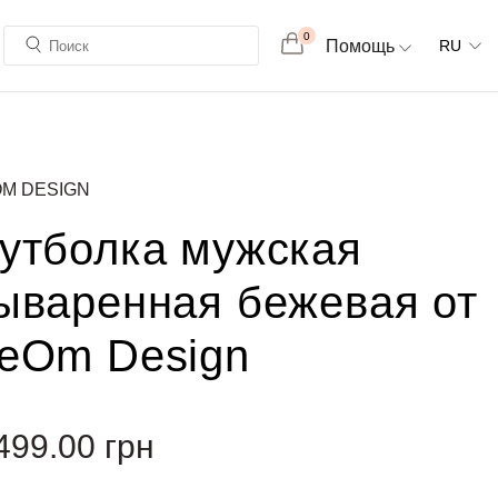
0
Помощь
RU
M DESIGN
утболка мужская
ываренная бежевая от
eOm Design
499.00
грн