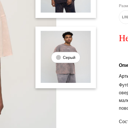
Раз
L/X
Не
Серый
Опи
Арти
Фут
ове
мал
пов
Сос