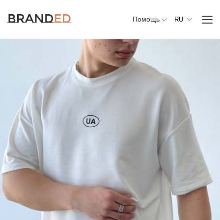
Помощь
RU
Вся
одежда
Верхняя
одежда
Джемперы,
свитеры и
кардиганы
Комплекты и
повседневные
костюмы