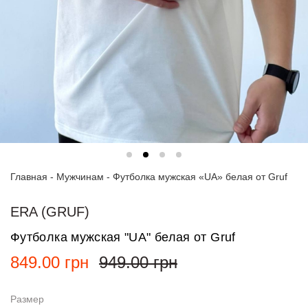
Спортивные
костюмы
Худи и
свитшоты
Блузки
и
рубашки
Платья
Главная
-
Мужчинам
-
Футболка мужская «UA» белая от Gruf
Пиджаки
и
костюмы
ERA (GRUF)
Футболка мужская "UA" белая от Gruf
Футболки
и поло
849.00
грн
949.00
грн
Джинсы
и
Размер
брюки