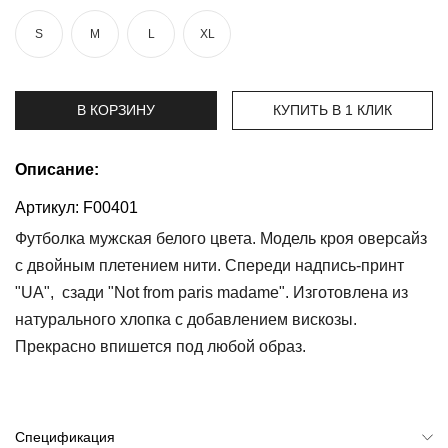
S
M
L
XL
Топы
и
боди
В КОРЗИНУ
КУПИТЬ В 1 КЛИК
Нижнее
белье
Описание:
Женские
сумочки
Артикул:
F00401
Туники и
Футболка мужская белого цвета. Модель кроя оверсайз
комбинезоны
с двойным плетением нити. Спереди надпись-принт
"UA", сзади "Not from paris madame". Изготовлена из
Шорты
натурального хлопка с добавлением вискозы.
Юбки
Прекрасно впишется под любой образ.
Пижамы
Спецификация