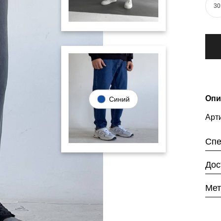
30
Опи
Синий
Арти
Спе
Дос
Мет