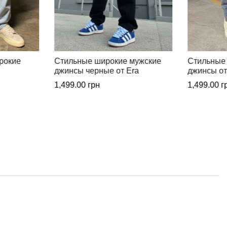
мужские
Стильные широкие мужские
Джинсы М
ra
джинсы от Era
синие от E
1,499.00
грн
1,300.00
г