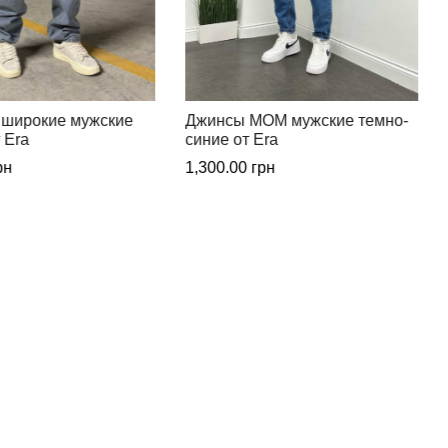
ОМ мужские темно-
Джинсы МОМ мужские нежно-
ra
голубые от Еra
рн
1,300.00
грн