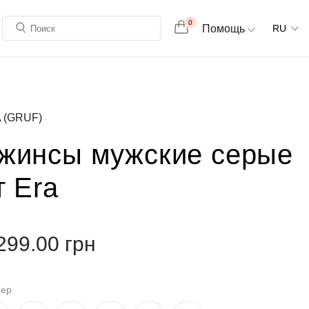
0
Помощь
RU
 (GRUF)
жинсы мужские серые
т Era
299.00
грн
мер