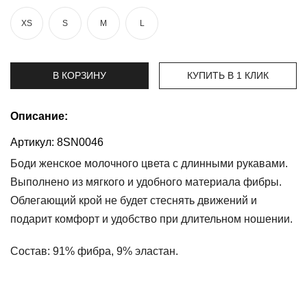
XS
S
M
L
Топы
и
боди
В КОРЗИНУ
КУПИТЬ В 1 КЛИК
Нижнее
белье
Описание:
Женские
сумочки
Артикул:
8SN0046
Туники и
Боди женское молочного цвета с длинными рукавами.
комбинезоны
Выполнено из мягкого и удобного материала фибры.
Облегающий крой не будет стеснять движений и
Шорты
подарит комфорт и удобство при длительном ношении.
Юбки
Состав:
91% фибра, 9% эластан.
Пижамы