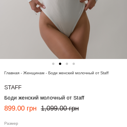
Спортивные
костюмы
Худи и
свитшоты
Блузки
и
рубашки
Платья
Главная
-
Женщинам
-
Боди женский молочный от Staff
Пиджаки
и
костюмы
STAFF
Боди женский молочный от Staff
Футболки
и поло
899.00
грн
1,099.00
грн
Джинсы
и
Размер
брюки