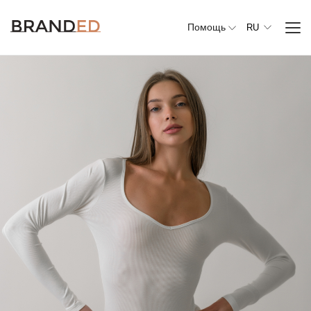
Помощь
RU
Вся
одежда
Верхняя
одежда
Джемперы,
свитеры и
кардиганы
Комплекты и
повседневные
костюмы