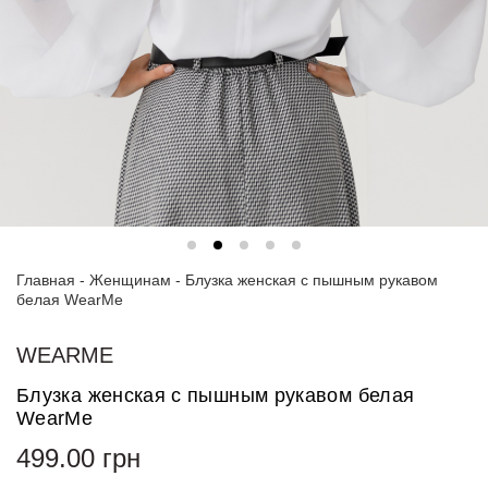
Спортивные
костюмы
Худи и
свитшоты
Блузки
и
рубашки
Платья
Главная
-
Женщинам
-
Блузка женская с пышным рукавом
Пиджаки
белая WearMe
и
костюмы
WEARME
Футболки
Блузка женская с пышным рукавом белая
и поло
WearMe
Джинсы
499.00
грн
и
брюки