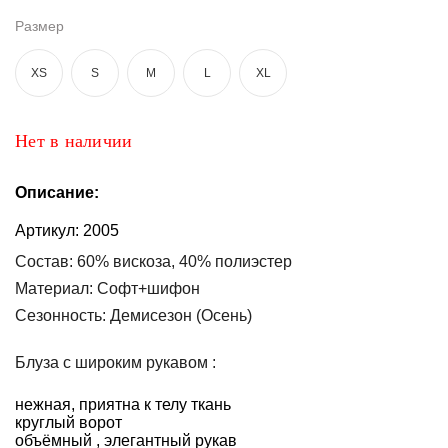
Размер
Топы
и
боди
XS
S
M
L
XL
Нижнее
белье
Нет в наличии
Женские
сумочки
Описание:
Артикул:
2005
Туники и
комбинезоны
Состав: 60% вискоза, 40% полиэстер
Материал: Софт+шифон
Шорты
Сезонность: Демисезон (Осень)
Юбки
Блуза с широким рукавом :
Пижамы
нежная, приятна к телу ткань
круглый ворот
объёмный , элегантный рукав