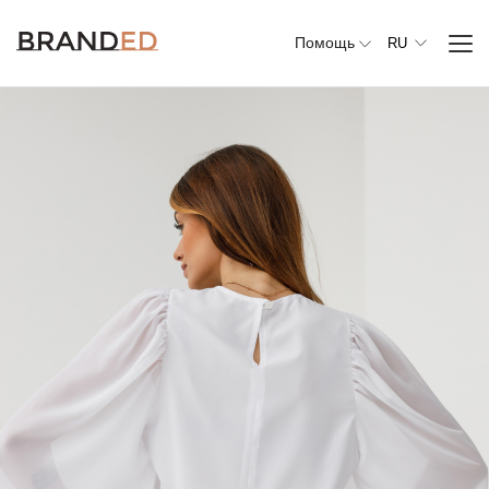
Помощь
RU
Вся
одежда
Верхняя
одежда
Джемперы,
свитеры и
кардиганы
Комплекты и
повседневные
костюмы