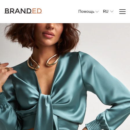
Помощь
RU
Вся
одежда
Верхняя
одежда
Джемперы,
свитеры и
кардиганы
Комплекты и
повседневные
костюмы