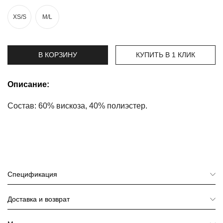
XS/S
M/L
Топы
и
боди
В КОРЗИНУ
КУПИТЬ В 1 КЛИК
Нижнее
белье
Описание:
Женские
сумочки
Состав: 60% вискоза, 40% полиэстер.
Туники и
комбинезоны
Шорты
Юбки
Спецификация
Пижамы
Доставка и возврат