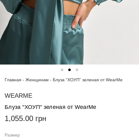
Спортивные
костюмы
Худи и
свитшоты
Блузки
и
рубашки
Платья
Главная
-
Женщинам
-
Блуза “ХОУП” зеленая от WearMe
Пиджаки
и
костюмы
WEARME
Блуза "ХОУП" зеленая от WearMe
Футболки
и поло
1,055.00
грн
Джинсы
и
Размер
брюки