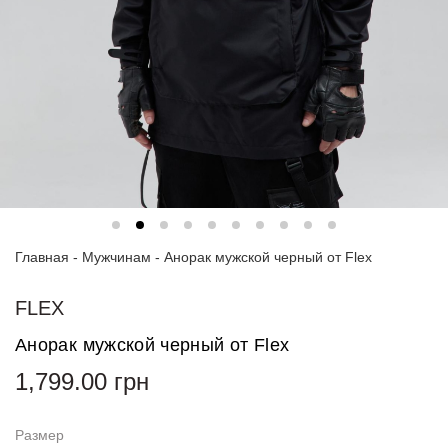
Спортивные
костюмы
Худи и
свитшоты
Блузки
и
рубашки
Платья
Главная
-
Мужчинам
-
Анорак мужской черный от Flex
Пиджаки
и
костюмы
FLEX
Анорак мужской черный от Flex
Футболки
и поло
1,799.00
грн
Джинсы
и
Размер
брюки