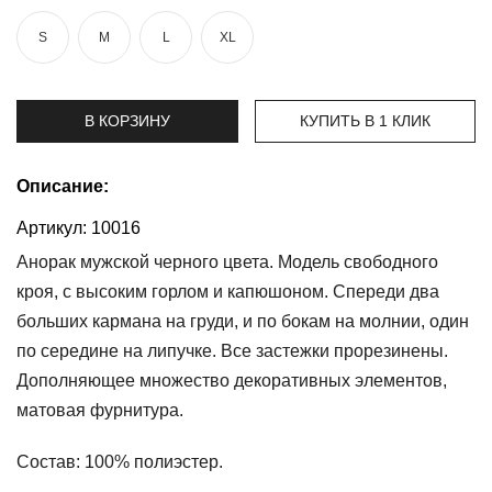
S
M
L
XL
Топы
и
боди
В КОРЗИНУ
КУПИТЬ В 1 КЛИК
Нижнее
белье
Описание:
Женские
сумочки
Артикул:
10016
Туники и
Анорак мужской черного цвета. Модель свободного
комбинезоны
кроя, с высоким горлом и капюшоном. Спереди два
больших кармана на груди, и по бокам на молнии, один
Шорты
по середине на липучке. Все застежки прорезинены.
Юбки
Дополняющее множество декоративных элементов,
матовая фурнитура.
Пижамы
Состав:
100% полиэстер.