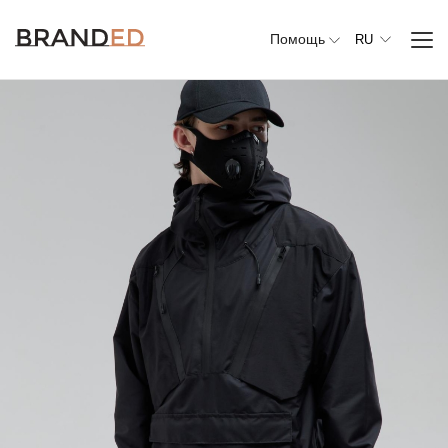
Помощь
RU
Вся
одежда
Верхняя
одежда
Джемперы,
свитеры и
кардиганы
Комплекты и
повседневные
костюмы