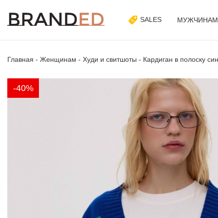
SALES
МУЖЧИНАМ
Главная
-
Женщинам
-
Худи и свитшоты
-
Кардиган в полоску си
-40%