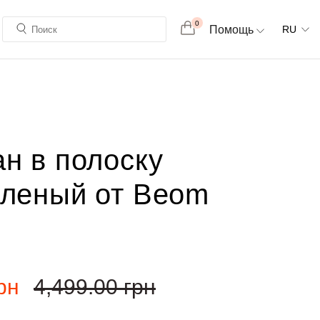
0
Помощь
RU
ан в полоску
еленый от Beom
рн
4,499.00
грн