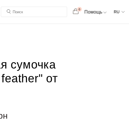
0
Помощь
RU
я сумочка
 feather" от
рн