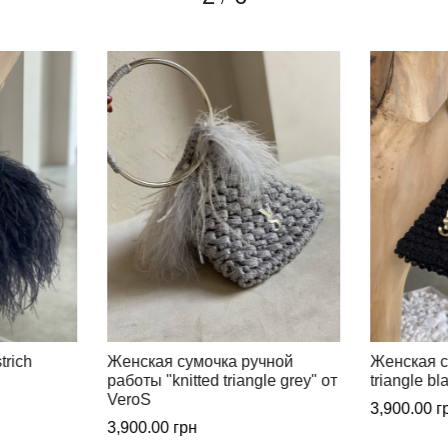
чной
Женская сумочка "knitted
Женская с
le grey" от
triangle black" от VeroS
triangle wh
3,900.00
грн
3,900.00
г