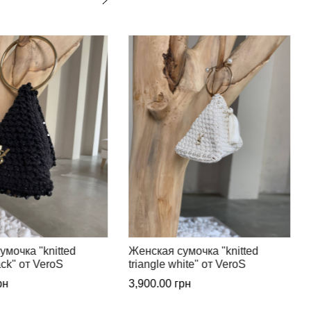
умочка "knitted
Женская сумочка ручной
ite" от VeroS
работы "triangle" от VeroS
рн
3,900.00
грн