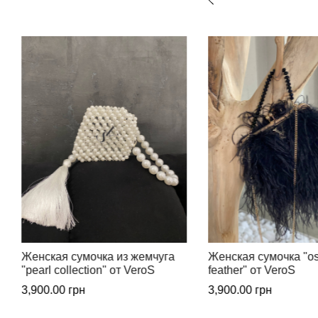
Женская сумочка "ostrich
Женская сумочка ру
feather" от VeroS
работы "knitted triang
VeroS
3,900.00
грн
3,900.00
грн