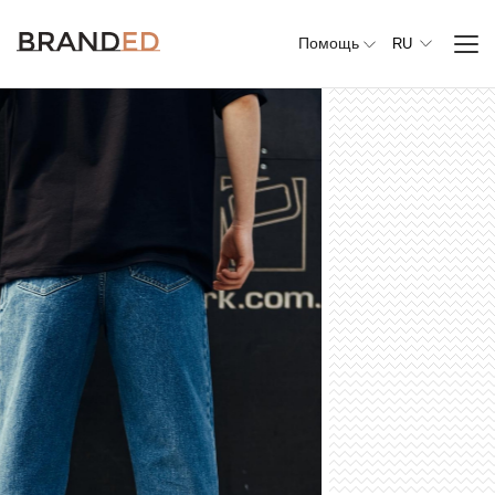
Помощь
RU
Вся
одежда
Верхняя
одежда
Джемперы,
свитеры и
кардиганы
Комплекты и
повседневные
костюмы