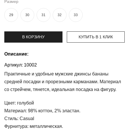
Размер
Топы
29
30
31
32
33
и
боди
Нижнее
В КОРЗИНУ
КУПИТЬ В 1 КЛИК
белье
Женские
Описание:
сумочки
Артикул:
10002
Туники и
комбинезоны
Практичные и удобные мужские джинсы бананы
средней посадки и прорезными карманами. Материал
Шорты
со стрейчем, тянется, идеальная посадка на фигуру.
Юбки
Цвет:
голубой
Материал:
98% коттон, 2% эластан.
Пижамы
Стиль:
Casual
Фурнитура:
металлическая.