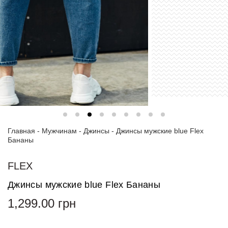
Спортивные
костюмы
Худи и
свитшоты
Блузки
и
рубашки
Платья
Главная
-
Мужчинам
-
Джинсы
-
Джинсы мужские blue Flex
Пиджаки
Бананы
и
костюмы
FLEX
Футболки
Джинсы мужские blue Flex Бананы
и поло
1,299.00
грн
Джинсы
и
брюки