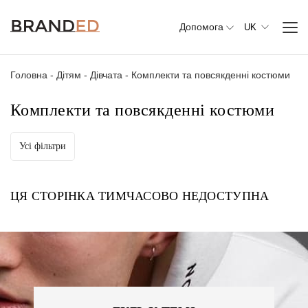
Допомога
UK
Головна
-
Дітям
-
Дівчата
-
Комплекти та повсякденні костюми
Комплекти та повсякденні костюми
Усі фільтри
Весь
одяг
Верхній
ЦЯ СТОРІНКА ТИМЧАСОВО НЕДОСТУПНА
одяг
Джемпери,
светри та
кардигани
Комплекти
та