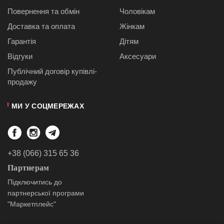
Джинси
Повернення та обмін
Чоловікам
та
брюки
Доставка та оплата
Жінкам
Гарантія
Дітям
Топи
та
Відгуки
Аксесуари
боді
Публiчний договiр купівлі-
продажу
Спідня
білизна
МИ У СОЦМЕРЕЖАХ
Жіночі
сумки
Туніки та
комбінезони
+38 (066) 315 65 36
Партнерам
Шорти
Підключитись до
партнерської програми
Спідниці
"Маркетплейс"
Піжами