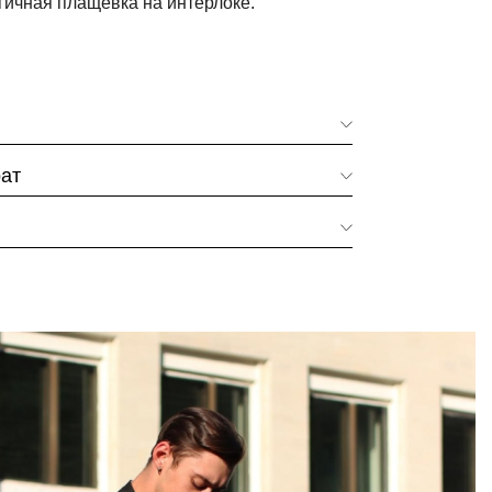
гичная плащевка на интерлоке.
рат