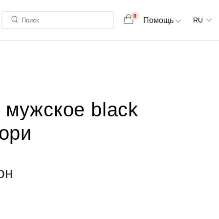
0
Помощь
RU
 мужское black
иори
рн